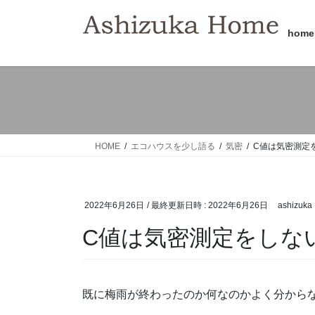
コ
ナ
ン
ビ
home
テ
ゲ
ン
ー
ツ
シ
へ
ョ
ス
ン
キ
に
ッ
移
HOME
エコハウスを少し語る
気密
C値は気密測定
プ
動
2022年6月26日
/ 最終更新日時 :
2022年6月26日
ashizuka
C値は気密測定をしな
既に梅雨が終わったのか何なのかよく分から