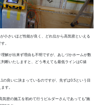
字が小さいほど性能が良く、どれ位から高気密といえる
です。
り理解が出来ず理由も不明ですが、あしづかホームが数
に判断いたしますと、どう考えても最低ラインはC値
は0.1の良いに決まっているのですが、先ずは0.5という目
えます。
、高気密の施工を初めて行うビルダーさんであっても“施