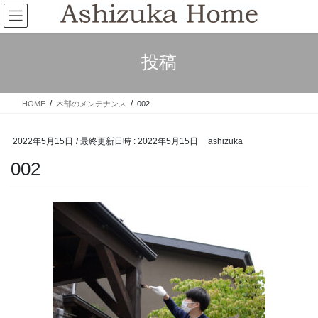
コ
ナ
ン
ビ
テ
ゲ
ン
ー
投稿
ツ
シ
へ
ョ
ス
ン
HOME
木部のメンテナンス
002
キ
に
ッ
移
プ
動
2022年5月15日
/ 最終更新日時 :
2022年5月15日
ashizuka
002