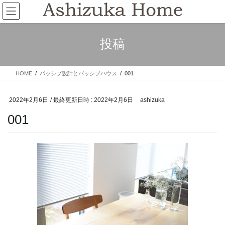
コ
ナ
ン
ビ
テ
ゲ
ン
ー
投稿
ツ
シ
へ
ョ
ス
ン
HOME
パッシブ設計とパッシブハウス
001
キ
に
ッ
移
プ
動
2022年2月6日
/ 最終更新日時 :
2022年2月6日
ashizuka
001