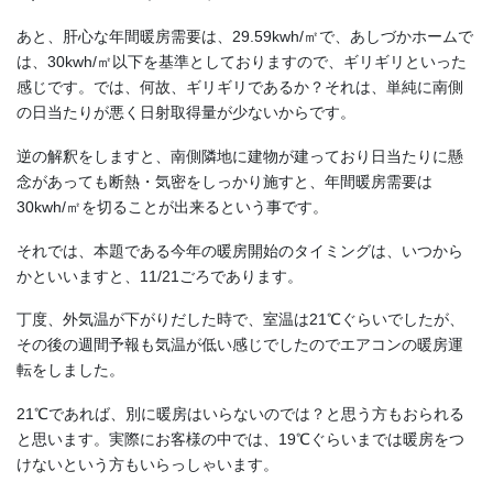
あと、肝心な年間暖房需要は、29.59kwh/㎡で、あしづかホームで
は、30kwh/㎡以下を基準としておりますので、ギリギリといった
感じです。では、何故、ギリギリであるか？それは、単純に南側
の日当たりが悪く日射取得量が少ないからです。
逆の解釈をしますと、南側隣地に建物が建っており日当たりに懸
念があっても断熱・気密をしっかり施すと、年間暖房需要は
30kwh/㎡を切ることが出来るという事です。
それでは、本題である今年の暖房開始のタイミングは、いつから
かといいますと、11/21ごろであります。
丁度、外気温が下がりだした時で、室温は21℃ぐらいでしたが、
その後の週間予報も気温が低い感じでしたのでエアコンの暖房運
転をしました。
21℃であれば、別に暖房はいらないのでは？と思う方もおられる
と思います。実際にお客様の中では、19℃ぐらいまでは暖房をつ
けないという方もいらっしゃいます。