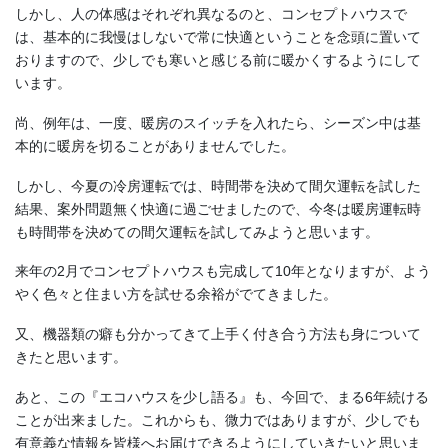
しかし、人の体感はそれぞれ異なるのと、コンセプトハウスで
は、基本的に我慢はしないで常に快適ということを念頭に置いて
おりますので、少しでも寒いと感じる前に暖かくするようにして
います。
尚、例年は、一度、暖房のスイッチを入れたら、シーズン中は基
本的に暖房を切ることがありませんでした。
しかし、今夏の冷房運転では、時間帯を決めて間欠運転を試した
結果、案外問題無く快適に過ごせましたので、今冬は暖房運転時
も時間帯を決めての間欠運転を試してみようと思います。
来年の2月でコンセプトハウスも完成して10年となりますが、よう
やく色々と住まい方を試せる余裕がでてきました。
又、機器類の癖も分かってきて上手く付き合う方法も身について
きたと思います。
あと、この『エコハウスを少し語る』も、今回で、まる6年続ける
ことが出来ました。これからも、微力ではありますが、少しでも
有意義な情報を皆様へお届けできるようにしていきたいと思いま