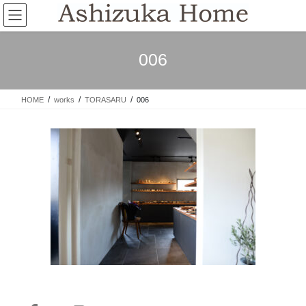
コ
ナ
ン
ビ
テ
ゲ
ン
ー
006
ツ
シ
へ
ョ
ス
ン
HOME
works
TORASARU
006
キ
に
ッ
移
プ
動