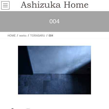
コ
ナ
ン
ビ
テ
ゲ
ン
ー
004
ツ
シ
へ
ョ
ス
ン
HOME
works
TORASARU
004
キ
に
ッ
移
プ
動