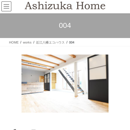
コ
ナ
ン
ビ
テ
ゲ
ン
ー
004
ツ
シ
へ
ョ
ス
ン
HOME
works
近江八幡エコハウス
004
キ
に
ッ
移
プ
動