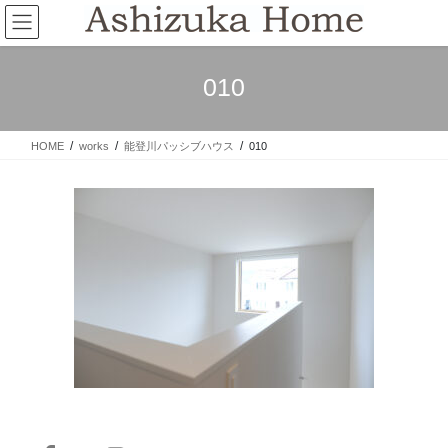
コ
ナ
ン
ビ
テ
ゲ
ン
ー
010
ツ
シ
へ
ョ
ス
ン
HOME
works
能登川パッシブハウス
010
キ
に
ッ
移
プ
動