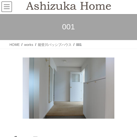
コ
ナ
ン
ビ
テ
ゲ
ン
ー
001
ツ
シ
へ
ョ
ス
ン
HOME
works
能登川パッシブハウス
001
キ
に
ッ
移
プ
動