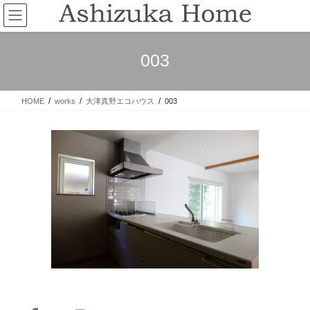
コ
ナ
ン
ビ
テ
ゲ
ン
ー
003
ツ
シ
へ
ョ
ス
ン
HOME
works
大津真野エコハウス
003
キ
に
ッ
移
プ
動