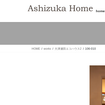
コ
ナ
ン
ビ
home
テ
ゲ
ン
ー
ツ
シ
へ
ョ
ス
ン
キ
に
ッ
移
HOME
works
大津瀬田エコハウス2
106-010
プ
動