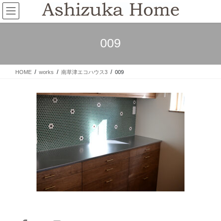
コ
ナ
ン
ビ
テ
ゲ
ン
ー
009
ツ
シ
へ
ョ
ス
ン
HOME
works
南草津エコハウス3
009
キ
に
ッ
移
プ
動