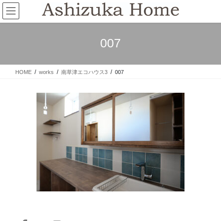
コ
ナ
ン
ビ
テ
ゲ
ン
ー
007
ツ
シ
へ
ョ
ス
ン
HOME
works
南草津エコハウス3
007
キ
に
ッ
移
プ
動