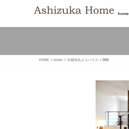
コ
ナ
ン
ビ
home
テ
ゲ
ン
ー
ツ
シ
へ
ョ
ス
ン
キ
に
ッ
移
HOME
works
京都烏丸エコハウス
009
プ
動