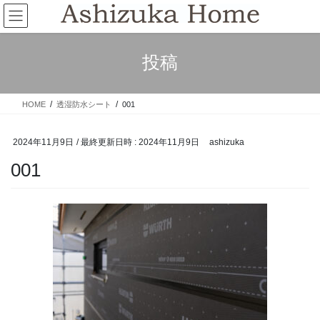
コ
ナ
ン
ビ
テ
ゲ
ン
ー
投稿
ツ
シ
へ
ョ
ス
ン
HOME
透湿防水シート
001
キ
に
ッ
移
プ
動
2024年11月9日
/ 最終更新日時 :
2024年11月9日
ashizuka
001