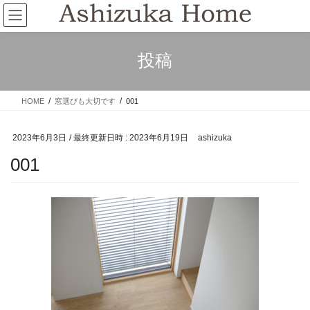
コ
ナ
ン
ビ
テ
ゲ
ン
ー
投稿
ツ
シ
へ
ョ
ス
ン
HOME
窓選びも大切です
001
キ
に
ッ
移
プ
動
2023年6月3日
/ 最終更新日時 :
2023年6月19日
ashizuka
001