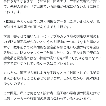
事にさせて頂きます。その場合、関西エリアの準防火地域におい
て、先程の値をクリア出来ている建物が極端に少ないように感じ
ております。
別に統計をとった訳では無く明確なデータはございませんが、私
が知りうる範囲での事であくまでも主観です。
前回、書かせて頂いたようにトリプルガラス窓の樹脂や木製のも
ので防火認定品が少ないというのも理由の一つにはなると思いま
すが、数年前までの高性能な認定品が殆ど無い状態の時でも全国
各地には、防火シャッターで対応したり、又、アルミ製で安価な
認定品と認定品ではない性能の高い窓を2重にしたりと色々なアイ
デアで乗り切られているケースはございました。
もちろん、関西でも同じような手段をとって対応されている業者
さんがおられることも存じております。しかしながら、絶対数は
少ないのです。
この問題、私には何となく設計者、施工者の業者側の問題だけで
は無くメーカーや行政側の意識も係わっていると思います。