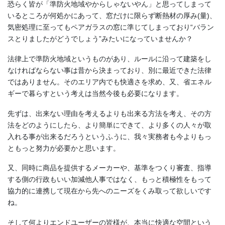
恐らく皆が「準防火地域やからしゃないやん」と思ってしまって
いるところが何処かにあって、窓だけに限らず断熱材の厚み(量)、
気密処理に至ってもペアガラスの窓に準じてしまっており“バラン
スとりましたがどうでしょう”みたいになっていませんか？
法律上で準防火地域というものがあり、ルールに沿って建築をし
なければならない事は昔から決まっており、別に最近できた法律
ではありません。そのエリア内でも快適さを求め、又、省エネル
ギーで暮らすという考えは当然今後も必要になります。
先ずは、出来ない理由を考えるよりも出来る方法を考え、その方
法をどのようにしたら、より簡単にできて、より多くの人々が取
入れる事が出来るだろうというふうに、我々実務者も今よりもっ
ともっと努力が必要かと思います。
又、同時に商品を提供するメーカーや、基準をつくり審査、指導
する側の行政もいい加減他人事ではなく、もっと積極性をもって
協力的に連携して現在から先へのニーズをくみ取って欲しいです
ね。
そして何よりエンドユーザーの皆様が、本当に快適な空間という