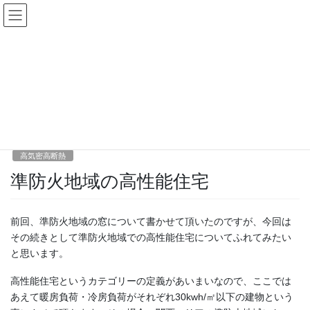
コ
ナ
ン
ビ
テ
ゲ
ン
ー
エコハウスを少し語る
ツ
シ
へ
ョ
ス
ン
HOME
エコハウスを少し語る
高気密高断熱
準防火地域の高性能住宅
キ
に
ッ
移
プ
動
2021年8月16日
/ 最終更新日時 :
2021年8月16日
ashizuka
高気密高断熱
準防火地域の高性能住宅
前回、準防火地域の窓について書かせて頂いたのですが、今回は
その続きとして準防火地域での高性能住宅についてふれてみたい
と思います。
高性能住宅というカテゴリーの定義があいまいなので、ここでは
あえて暖房負荷・冷房負荷がそれぞれ30kwh/㎡以下の建物という