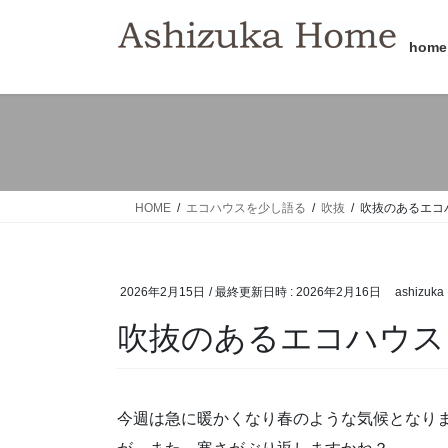
コ
ナ
ン
ビ
home
テ
ゲ
ン
ー
ツ
シ
へ
ョ
ス
ン
キ
に
ッ
移
HOME
エコハウスを少し語る
吹抜
吹抜のあるエコ
プ
動
2026年2月15日
/ 最終更新日時 :
2026年2月16日
ashizuka
吹抜のあるエコハウス
今週は急に暖かくなり春のような気候となり