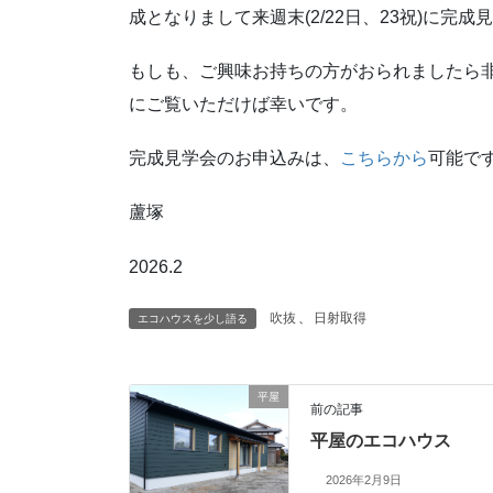
成となりまして来週末(2/22日、23祝)に完
もしも、ご興味お持ちの方がおられましたら
にご覧いただけば幸いです。
完成見学会のお申込みは、
こちらから
可能で
蘆塚
2026.2
吹抜
、
日射取得
エコハウスを少し語る
平屋
前の記事
平屋のエコハウス
2026年2月9日