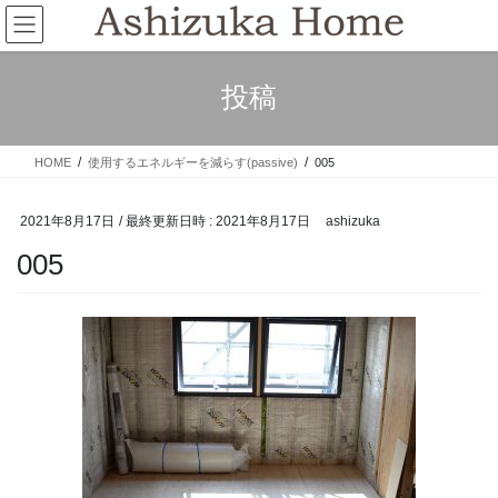
コ
ナ
ン
ビ
テ
ゲ
ン
ー
投稿
ツ
シ
へ
ョ
ス
ン
HOME
使用するエネルギーを減らす(passive)
005
キ
に
ッ
移
プ
動
2021年8月17日
/ 最終更新日時 :
2021年8月17日
ashizuka
005