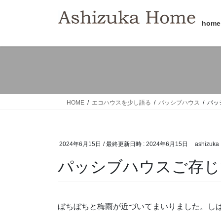
コ
ナ
ン
ビ
home
テ
ゲ
ン
ー
ツ
シ
へ
ョ
ス
ン
キ
に
ッ
移
HOME
エコハウスを少し語る
パッシブハウス
パッ
プ
動
2024年6月15日
/ 最終更新日時 :
2024年6月15日
ashizuka
パッシブハウスご存じ
ぼちぼちと梅雨が近づいてまいりました。し