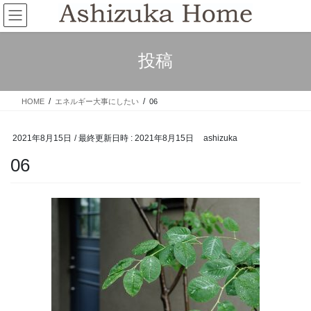
コ
ナ
ン
ビ
テ
ゲ
ン
ー
投稿
ツ
シ
へ
ョ
ス
ン
HOME
エネルギー大事にしたい
06
キ
に
ッ
移
プ
動
2021年8月15日
/ 最終更新日時 :
2021年8月15日
ashizuka
06