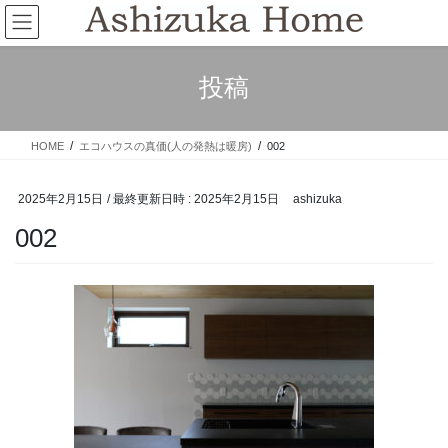
コ
ナ
ン
ビ
テ
ゲ
ン
ー
投稿
ツ
シ
へ
ョ
ス
ン
HOME
エコハウスの真価(人の発熱は暖房)
002
キ
に
ッ
移
プ
動
2025年2月15日
/ 最終更新日時 :
2025年2月15日
ashizuka
002