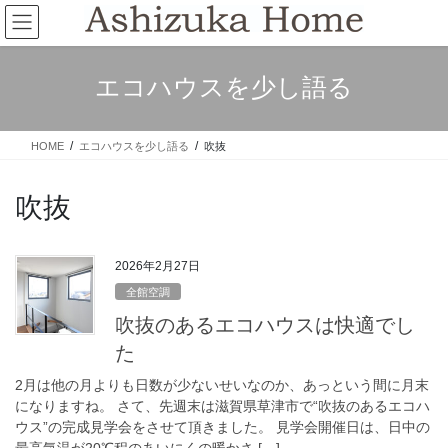
コ
ナ
ン
ビ
テ
ゲ
ン
ー
エコハウスを少し語る
ツ
シ
へ
ョ
ス
ン
HOME
エコハウスを少し語る
吹抜
キ
に
ッ
移
プ
動
吹抜
2026年2月27日
全館空調
吹抜のあるエコハウスは快適でし
た
2月は他の月よりも日数が少ないせいなのか、あっという間に月末
になりますね。 さて、先週末は滋賀県草津市で“吹抜のあるエコハ
ウス”の完成見学会をさせて頂きました。 見学会開催日は、日中の