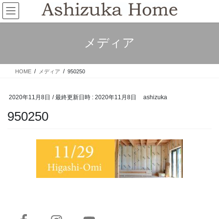
コ
ナ
ン
ビ
テ
ゲ
ン
ー
メディア
ツ
シ
へ
ョ
ス
ン
HOME
メディア
950250
キ
に
ッ
移
プ
動
2020年11月8日
/ 最終更新日時 :
2020年11月8日
ashizuka
950250