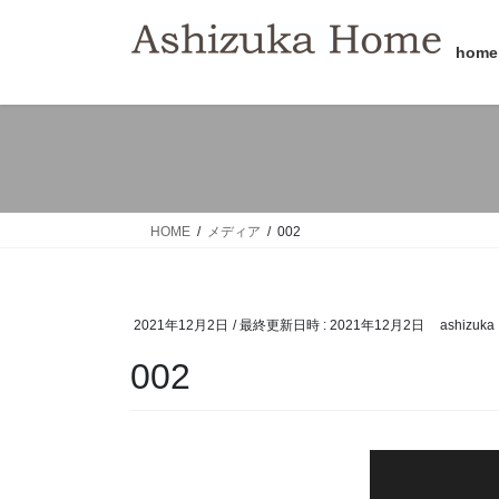
コ
ナ
ン
ビ
home
テ
ゲ
ン
ー
ツ
シ
へ
ョ
ス
ン
キ
に
ッ
移
HOME
メディア
002
プ
動
2021年12月2日
/ 最終更新日時 :
2021年12月2日
ashizuka
002